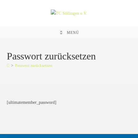
Zum
Inhalt
springen
MENÜ
Passwort zurücksetzen
>
Passwort zurücksetzen
[ultimatemember_password]